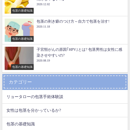
2020.12.02
包茎の基礎知識
包茎の剥き癖のつけ方～自力で包茎を治す!
2020.11.18
包茎の基礎知識
子宮頸がんの原因｢HPV｣とは? 包茎男性は女性に感
染させやすいの?
2020.08.19
包茎の基礎知識
カテゴリー
リョータローの包茎手術体験談
女性は包茎を分かっているか?
包茎の基礎知識