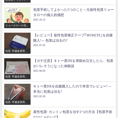
比較
包茎手術してよかった5つのこと～元仮性包茎リョー
タローの個人的感想
2021.10.13
リョータローの包茎
手術体験談
【レビュー】仮性包茎矯正テープ｢MUKETE｣を自腹
購入!～ 包茎は治るの?
2021.07.01
包茎･早漏改善商品
のレビュー
【ガチ注意】キトー君DXを局留め注文したら、包茎
がバレそうになった体験談
2021.06.03
包茎･早漏改善商品
のレビュー
キトー君DXを自腹購入したので本音でレビュー! ～
本当に包茎は治る?
2021.05.30
包茎･早漏改善商品
のレビュー
真性包茎･カントン包茎を治す2つの方法【包茎手術
だけじゃない?!】