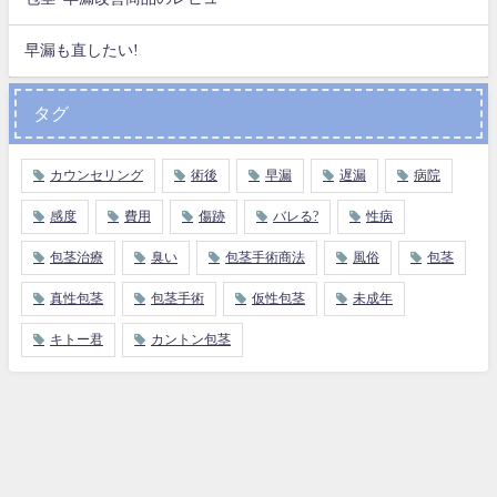
早漏も直したい!
タグ
カウンセリング
術後
早漏
遅漏
病院
感度
費用
傷跡
バレる?
性病
包茎治療
臭い
包茎手術商法
風俗
包茎
真性包茎
包茎手術
仮性包茎
未成年
キトー君
カントン包茎