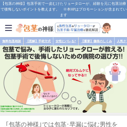
【包茎の神様】包茎手術で一皮むけたリョータローが、経験を元に包茎治療
で後悔しないポイントを教えます。 ※本HPはプロモーションが含まれてい
ます
無料包茎相談
【図解】手術方式
女性にバレる?
【重要】傷痕のしくみ
人気ク
｢包茎の神様｣では包茎･早漏に悩む男性を