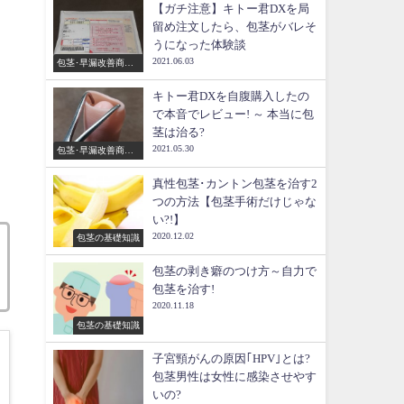
【ガチ注意】キトー君DXを局
留め注文したら、包茎がバレそ
うになった体験談
2021.06.03
包茎･早漏改善商品
のレビュー
キトー君DXを自腹購入したの
で本音でレビュー! ～ 本当に包
茎は治る?
2021.05.30
包茎･早漏改善商品
のレビュー
真性包茎･カントン包茎を治す2
つの方法【包茎手術だけじゃな
い?!】
2020.12.02
包茎の基礎知識
包茎の剥き癖のつけ方～自力で
包茎を治す!
2020.11.18
包茎の基礎知識
子宮頸がんの原因｢HPV｣とは?
包茎男性は女性に感染させやす
いの?