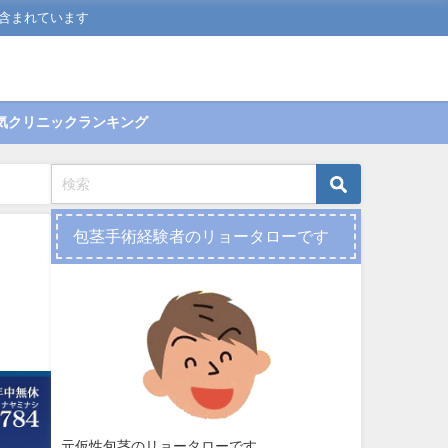
含まれています
気クリニックランキング
包茎手術経験者のリョータローです
元仮性包茎のリョータローです。