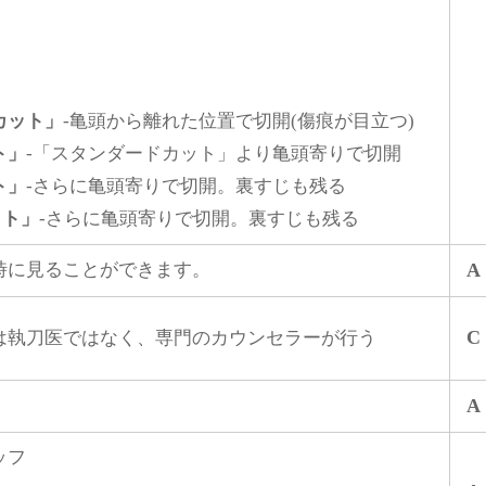
』
カット」
-亀頭から離れた位置で切開(傷痕が目立つ)
ト」
-「スタンダードカット」より亀頭寄りで切開
ト」
-さらに亀頭寄りで切開。裏すじも残る
ット」
-さらに亀頭寄りで切開。裏すじも残る
時に見ることができます。
A
C
は執刀医ではなく、専門のカウンセラーが行う
A
ッフ