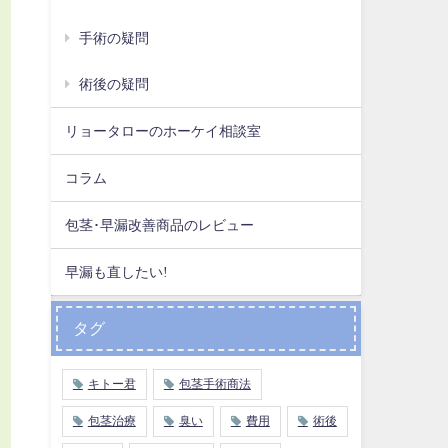
手術の疑問
術後の疑問
リョータローのホーケイ相談室
コラム
包茎･早漏改善商品のレビュー
早漏も直したい!
タグ
キトー君
包茎手術商法
包茎治療
臭い
費用
術後