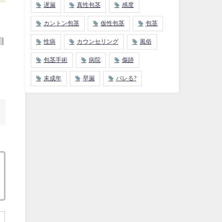
遅漏
真性包茎
感度
カントン包茎
仮性包茎
包茎
目
性病
カウンセリング
風俗
包茎手術
病院
傷跡
未成年
早漏
バレる?