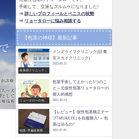
手術して、立派なズルムケになりました!
⇒
詳しいプロフィールとペニスの状態
⇒
リョータローに悩み相談する
【包茎の神様】最新記事
メンズライフクリニック(旧 東
京スカイクリニック)
2023.03.21
各美容クリニックの
比較
包茎手術してよかった5つのこ
と～元仮性包茎リョータローの
個人的感想
2021.10.13
リョータローの包茎
手術体験談
【レビュー】仮性包茎矯正テー
プ｢MUKETE｣を自腹購入!～ 包
茎は治るの?
2021.07.01
包茎･早漏改善商品
のレビュー