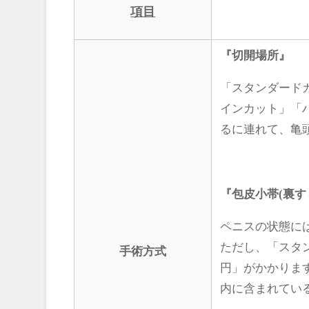
項目
『切開場所』
「スタンダード
インカット」「
るに連れて、亀
『包皮小帯(裏す
ペニスの状態に
ただし、「スタ
手術方式
円」がかかりま
内に含まれてい